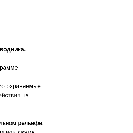
водника.
грамме
бо охраняемые
ействия на
альном рельефе.
им или двумя