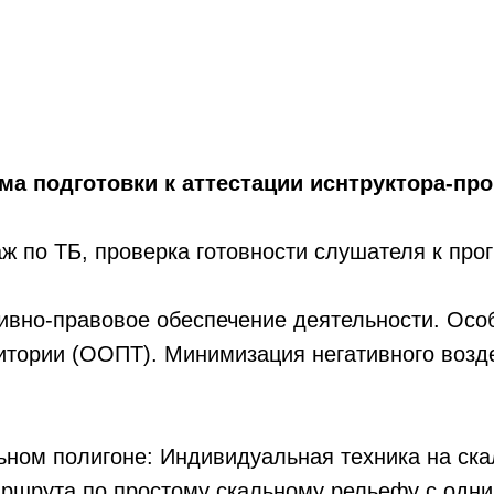
ма подготовки к аттестации иснтруктора-про
аж по ТБ, проверка готовности слушателя к про
ивно-правовое обеспечение деятельности. Осо
итории (ООПТ). Минимизация негативного возд
ьном полигоне: Индивидуальная техника на ск
ршрута по простому скальному рельефу с одн