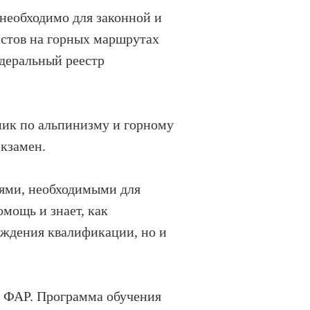
 необходимо для законной и
истов на горных маршрутах
едеральный реестр
ник по альпинизму и горному
экзамен.
иями, необходимыми для
омощь и знает, как
ерждения квалификации, но и
м ФАР. Программа обучения