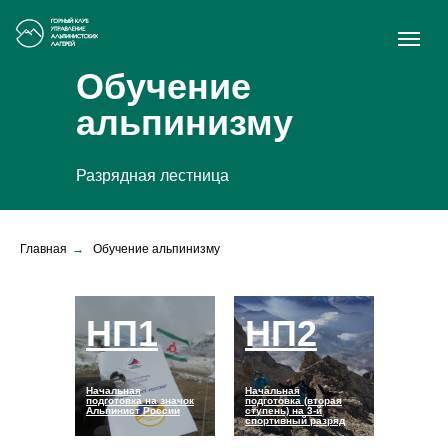
Обучение
альпинизму
Разрядная лестница
Главная
→
Обучение альпинизму
НП1
НП2
Начальная
Начальная
подготовка на значок
подготовка (вторая
Альпинист России
ступень) на 3-й
спортивный разряд