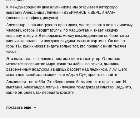
К Международному дню альпинизма мы открываем авторскую
выставку Александра Ляпуна - «ВЗБИРАЯСЬ К ВЕРШИНАМ»
(живопись, графика, рисунок).
Александр - наш инструктор-проводник, мастер спорта по альпинизму.
Человек, который водит группы по маршрутам и знает каждую
вершину в округе. В перерывах между восхождениями он берётся за
кисть и карандаш - и рождаются удивительные картины. Он пишет
горы так, как их может видеть только тот, кто провёл с ними тысячи
часов.
Эта выставка - о человеке, постигающем красоту гор. О том, как
меняется восприятие мира, когда ты идёшь по осыпи, дышишь
разреженным воздухом и видишь рассвет над ледником. И лучшего
места для такой экспозиции, чем «Адыл-Су», просто не найти.
Альпинизм - не хобби. Это бесконечно большее - это призвание. И
выставка Александра Ляпуна - лучшее тому доказательство. Ведь кто,
как не он, знает, как передать красоту...
показать ещё