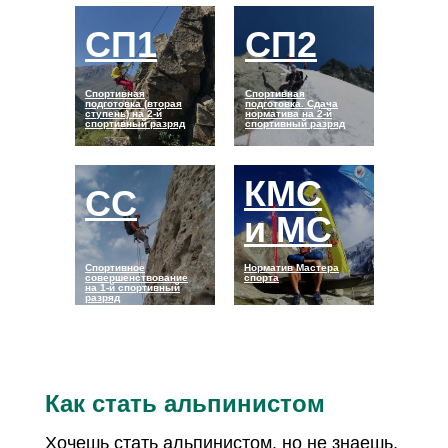
СП1
СП2
Спортивная
Спортивная
подготовка (вторая
подготовка. Сдача
ступень) на 2-й
норматива на 2-й
спортивный разряд
спортивный разряд
КМС
СС
и МС
Спортивное
Норматив Мастера
совершенствование
спорта
на 1-й спортивный
разряд
Как стать альпинистом
Хочешь стать альпинистом, но не знаешь,