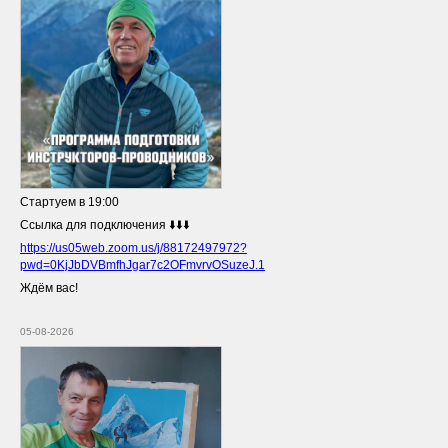
Стартуем в 19:00
Ссылка для подключения ⬇️⬇️⬇️
https://us05web.zoom.us/j/88172497972?
pwd=0KjJbDVBmfhJgar7c2OFmvrvOSuzeJ.1
Ждём вас!
05-08-2026