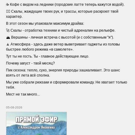
☕ Кофе с видом на ледники (городские латте теперь кажутся водой).
🧗‍♂️ Скалы, жаждущие твоих рук, и трассы, которые раскроют твой
характер.
В этот сезон мы упаковали максимум драйва:
🚀 Скалы - отработка техники и чистый адреналин на рельефе.
🏔️ Вершины - личная встреча с высотой (и с собственным "я").
🧘 Атмосфера - здесь даже ветер выветривает гаджеты из головы
быстрее любого режима «в самолете».
Тут ты не гость. Ты - главное действующее лицо.
Почему август - твой месяц?
Пик сезона: тепло, сухо, энергия природы зашкаливает. Это шанс
взять от лета всё сполна.
Мы уже собрали рюкзаки и сформировали команду. Не хватает только
тебя.
Мест не так много...
05-08-2026