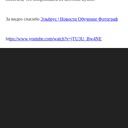
За видео спасибо
Эльбрус | Новости Обучение Фотограф
ht
tps://www.youtube.com/watch?v=jTU3U_Bw4NE