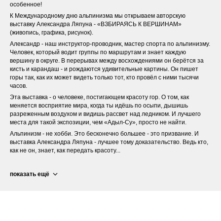
особенное!
К Международному дню альпинизма мы открываем авторскую
выставку Александра Ляпуна - «ВЗБИРАЯСЬ К ВЕРШИНАМ»
(живопись, графика, рисунок).
Александр - наш инструктор-проводник, мастер спорта по альпинизму.
Человек, который водит группы по маршрутам и знает каждую
вершину в округе. В перерывах между восхождениями он берётся за
кисть и карандаш - и рождаются удивительные картины. Он пишет
горы так, как их может видеть только тот, кто провёл с ними тысячи
часов.
Эта выставка - о человеке, постигающем красоту гор. О том, как
меняется восприятие мира, когда ты идёшь по осыпи, дышишь
разреженным воздухом и видишь рассвет над ледником. И лучшего
места для такой экспозиции, чем «Адыл-Су», просто не найти.
Альпинизм - не хобби. Это бесконечно большее - это призвание. И
выставка Александра Ляпуна - лучшее тому доказательство. Ведь кто,
как не он, знает, как передать красоту...
показать ещё