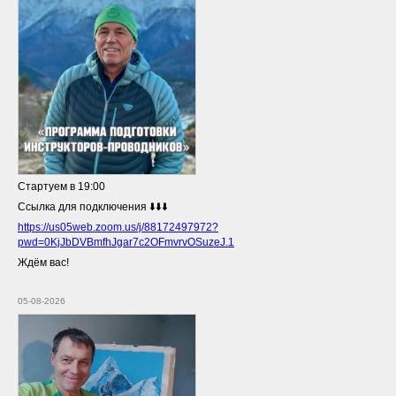
Стартуем в 19:00
Ссылка для подключения ⬇️⬇️⬇️
https://us05web.zoom.us/j/88172497972?
pwd=0KjJbDVBmfhJgar7c2OFmvrvOSuzeJ.1
Ждём вас!
05-08-2026