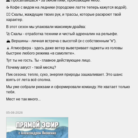
🌄 Просыпаешься - за окном пики, пронзающие небо.
☕ Кофе с видом на ледники (городские латте теперь кажутся водой).
🧗‍♂️ Скалы, жаждущие твоих рук, и трассы, которые раскроют твой
характер.
В этот сезон мы упаковали максимум драйва:
🚀 Скалы - отработка техники и чистый адреналин на рельефе.
🏔️ Вершины - личная встреча с высотой (и с собственным "я").
🧘 Атмосфера - здесь даже ветер выветривает гаджеты из головы
быстрее любого режима «в самолете».
Тут ты не гость. Ты - главное действующее лицо.
Почему август - твой месяц?
Пик сезона: тепло, сухо, энергия природы зашкаливает. Это шанс
взять от лета всё сполна.
Мы уже собрали рюкзаки и сформировали команду. Не хватает только
тебя.
Мест не так много...
05-08-2026