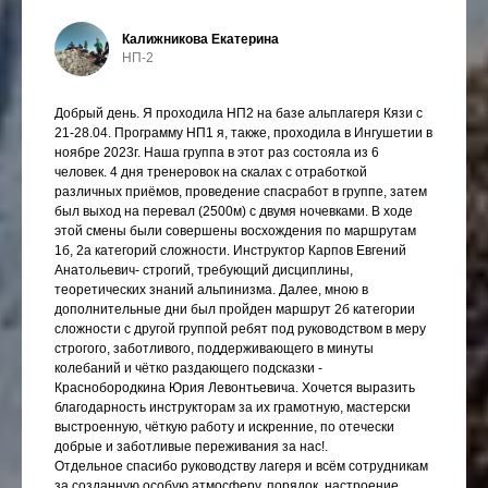
Калижникова Екатерина
НП-2
Добрый день. Я проходила НП2 на базе альплагеря Кязи с
21-28.04. Программу НП1 я, также, проходила в Ингушетии в
ноябре 2023г. Наша группа в этот раз состояла из 6
человек. 4 дня тренеровок на скалах с отработкой
различных приёмов, проведение спасработ в группе, затем
был выход на перевал (2500м) с двумя ночевками. В ходе
этой смены были совершены восхождения по маршрутам
1б, 2а категорий сложности. Инструктор Карпов Евгений
Анатольевич- строгий, требующий дисциплины,
теоретических знаний альпинизма. Далее, мною в
дополнительные дни был пройден маршрут 2б категории
сложности с другой группой ребят под руководством в меру
строгого, заботливого, поддерживающего в минуты
колебаний и чётко раздающего подсказки -
Краснобородкина Юрия Левонтьевича. Хочется выразить
благодарность инструкторам за их грамотную, мастерски
выстроенную, чёткую работу и искренние, по отечески
добрые и заботливые переживания за нас!.
Отдельное спасибо руководству лагеря и всём сотрудникам
за созданную особую атмосферу, порядок, настроение.