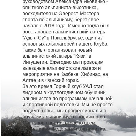
руководством Александра Яковенко -
опытного альпиниста-высотника,
восходителя на Эверест, Мастера
спорта по альпинизму, берет свое
начало с 2018 года. Именно тогда был
восстановлен альпинистский лагерь
“Адыл-Су” в Приэльбрусье, один из
основных альплагерей нашего Клуба.
Также был организован новый
альпинистский лагерь "Кязи" в
Ингушетии. Ежегодно мы проводим
выездные альпинистские лагеря и
мероприятия на Казбеке, Хибинах, на
Алтае и в Фанский горах.
За это время Горный клуб УАЛ стал
лидером в круглогодичном обучении
альпинистов по программам начальной
и спортивной подготовки. Мы не просто
водим в горы - мы профессионально
обучаем альпинизму, от новичков до
Мастеров спорта согласно всем
нормативам Федерации альпинизма
России.