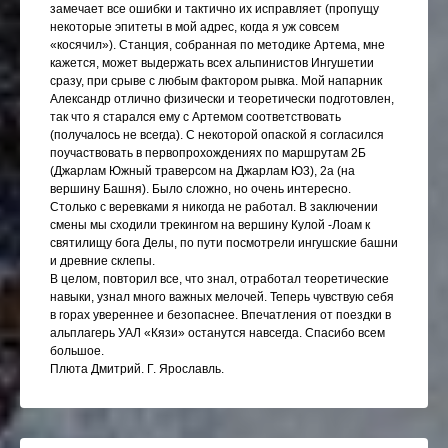
замечает все ошибки и тактично их исправляет (пропущу
некоторые эпитеты в мой адрес, когда я уж совсем
«косячил»). Станция, собранная по методике Артема, мне
кажется, может выдержать всех альпинистов Ингушетии
сразу, при срыве с любым фактором рывка. Мой напарник
Александр отлично физически и теоретически подготовлен,
так что я старался ему с Артемом соответствовать
(получалось не всегда). С некоторой опаской я согласился
поучаствовать в первопрохождениях по маршрутам 2Б
(Джарлам Южный траверсом на Джарлам Ю3), 2а (на
вершину Башня). Было сложно, но очень интересно.
Столько с веревками я никогда не работал. В заключении
смены мы сходили трекингом на вершину Кулой -Лоам к
святилищу бога Делы, по пути посмотрели ингушские башни
и древние склепы.
В целом, повторил все, что знал, отработал теоретические
навыки, узнал много важных мелочей. Теперь чувствую себя
в горах увереннее и безопаснее. Впечатления от поездки в
альплагерь УАЛ «Кязи» останутся навсегда. Спасибо всем
большое.
Плюта Дмитрий. Г. Ярославль.