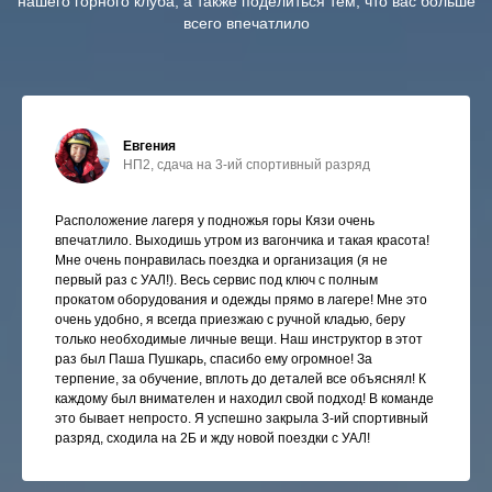
нашего горного клуба, а также поделиться тем, что вас больше
всего впечатлило
Евгения
НП2, сдача на 3-ий спортивный разряд
Расположение лагеря у подножья горы Кязи очень
впечатлило. Выходишь утром из вагончика и такая красота!
Мне очень понравилась поездка и организация (я не
первый раз с УАЛ!). Весь сервис под ключ с полным
прокатом оборудования и одежды прямо в лагере! Мне это
очень удобно, я всегда приезжаю с ручной кладью, беру
только необходимые личные вещи. Наш инструктор в этот
раз был Паша Пушкарь, спасибо ему огромное! За
терпение, за обучение, вплоть до деталей все объяснял! К
каждому был внимателен и находил свой подход! В команде
это бывает непросто. Я успешно закрыла 3-ий спортивный
разряд, сходила на 2Б и жду новой поездки с УАЛ!