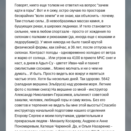
Говорят, никто еще толком не ответил на вопрос "зачем
идти в горы". Вот и я сижу, остро скучаю по просторам
бескрайних "волн земли" и не знаю, как объяснить - почему.
Там столько силы...В невообразимых массах камня, в
бушующих реках, в широких ледниках. И тело становится
сильнее, чем в любом спортзале - просто от хождения по
склонам с палками и рюкзаками (да, иногда еще с кошками и
ледорубами))). У меня никогда не было такой крутой
физической формы, как сейчас, в 36 лет, после отпуска на
склонах. Контраст погоды - одновременно холодно от ветра
и жарко от солнца... Или утром на 4100 в приюте МЧС снег и
наст, а днем в Адыл-Су - цветет Иван-чай и пахнет
смолистыми соснами... Можно молчать и ни о чем не
думать... И быть. Просто видеть все вокруг и являться
частью этого. Хотя бы несколько дней. Так здорово. 5642
(западная вершина Эльбруса) над уровнем моря. Летние
фото с полями снега) На вершине со мной - инструктор
Александр Николаевич Герасимов, альпинист советской
закалки, человек, любящий горы и саму жизнь. Без его
советов и терпения не видать бы мне этой высоты! Спасибо
инструктору начальной подготовки нашего отделения
Егорову Сергею и моим попутчикам, удивительным и
прекрасным людям - Михаилу Косареву, Андрею и Анне
Пономаревым, Катюше Чаркиной. Да, и Ольги Назаренко -