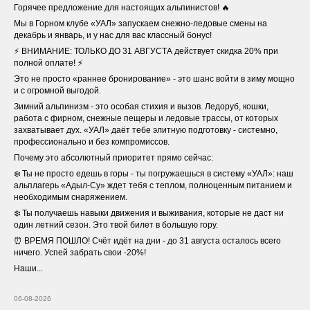
Горячее предложение для настоящих альпинистов! 🔥
Мы в Горном клубе «УАЛ» запускаем снежно-ледовые смены на
декабрь и январь, и у нас для вас классный бонус!
⚡️ ВНИМАНИЕ: ТОЛЬКО ДО 31 АВГУСТА действует скидка 20% при
полной оплате! ⚡️
Это не просто «раннее бронирование» - это шанс войти в зиму мощно
и с огромной выгодой.
Зимний альпинизм - это особая стихия и вызов. Ледоруб, кошки,
работа с фирном, снежные пещеры и ледовые трассы, от которых
захватывает дух. «УАЛ» даёт тебе элитную подготовку - системно,
профессионально и без компромиссов.
Почему это абсолютный приоритет прямо сейчас:
❄️ Ты не просто едешь в горы - ты погружаешься в систему «УАЛ»: наш
альплагерь «Адыл-Су» ждет тебя с теплом, полноценным питанием и
необходимым снаряжением.
❄️ Ты получаешь навыки движения и выживания, которые не даст ни
один летний сезон. Это твой билет в большую гору.
⏰ ВРЕМЯ ПОШЛО! Счёт идёт на дни - до 31 августа осталось всего
ничего. Успей забрать свои -20%!
Наши...
06-08-2026