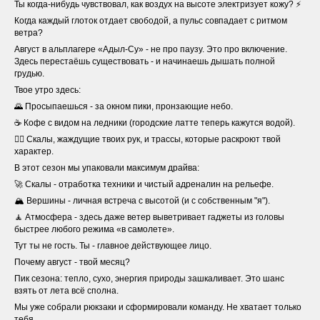
Ты когда-нибудь чувствовал, как воздух на высоте электризует кожу? ⚡️
Когда каждый глоток отдает свободой, а пульс совпадает с ритмом
ветра?
Август в альплагере «Адыл-Су» - не про паузу. Это про включение.
Здесь перестаёшь существовать - и начинаешь дышать полной
грудью.
Твое утро здесь:
🌄 Просыпаешься - за окном пики, пронзающие небо.
☕ Кофе с видом на ледники (городские латте теперь кажутся водой).
🧗‍♂️ Скалы, жаждущие твоих рук, и трассы, которые раскроют твой
характер.
В этот сезон мы упаковали максимум драйва:
🚀 Скалы - отработка техники и чистый адреналин на рельефе.
🏔️ Вершины - личная встреча с высотой (и с собственным "я").
🧘 Атмосфера - здесь даже ветер выветривает гаджеты из головы
быстрее любого режима «в самолете».
Тут ты не гость. Ты - главное действующее лицо.
Почему август - твой месяц?
Пик сезона: тепло, сухо, энергия природы зашкаливает. Это шанс
взять от лета всё сполна.
Мы уже собрали рюкзаки и сформировали команду. Не хватает только
тебя.