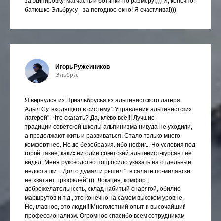
за экипировку, матчасть и ботинки по размеру!))) И, конечно,
батюшке Эльбрусу - за погодное окно! Я счастлива!)))
Игорь Ружеиников
Эльбрус
Я вернулся из Приэльбрусья из альпинистского лагеря
Адыл Су, входящего в систему " Управление альпинистских
лагерей". Что сказать? Да, клёво всё!!! Лучшие
традиции советской школы альпинизма никуда не уходили,
а продолжают жить и развиваться. Стало только много
комфортнее. Не до безобразия, ибо нефиг... Но условия под
горой такие, каких ни один советский альпинист-курсант не
видел. Меня руководство попросило указать на отдельные
недостатки... Долго думал и решил "..в салате по-милански
не хватает трюфелей"))). Локация, комфорт,
доброжелательность, склад набитый снарягой, обилие
маршрутов и т.д., это конечно на самом высоком уровне.
Но, главное, это люди!!!Многолетний опыт и высочайший
профессионализм. Огромное спасибо всем сотрудникам