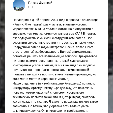
Плюта Дмитрий
СП
Последние 7 дней апреля 2024 года я провел в альплагере
«Кязи». Я не первый раз участвую в альпинистских
мероприятиях, был на Урале и Алтае, но в Ингушетии я
впервые. Чем мне запомнился альплагерь УАЛ? В первую
очередь участниками смен и сотрудниками лагеря. Все
участники увлеченные горами интересные и яркие люди.
Сотрудники лагеря (администратор Елена, повар Ольга,
ответственный за безопасность Виктор) внимательны,
помогают решить все возникающие вопросы. Трехразовое
питание, возможность принять теплый душ создают
комфортные условия жизни, каких я не видел ни в одном
другом альплагере. Даже проживание в брезентовой
палатке с печкой не портило впечатление (прохладно, но
зато много места и хорошая компания).
Наше отделение (я и мой напарник Александр) попало к
инструктору Артему Чикину. Сразу скажу, что нам очень
повезло. Артем классный спортсмен, уровень его
технических навыков такой, что мы, открыв рот, смотрели
как он лазает по скалам. Я даже не представлял, что такое
возможно. Но важно, что у Артема есть талант учить
альпинизму других. Он внимателен и требователен,