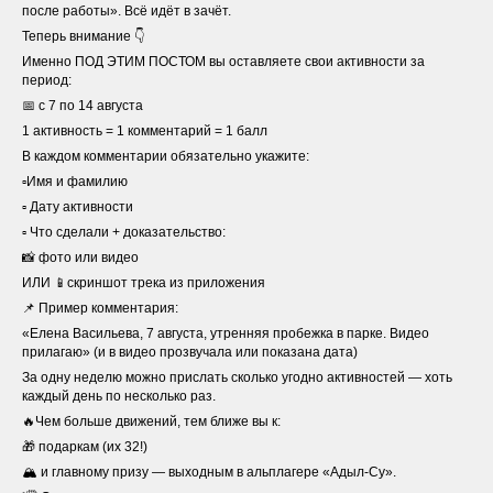
после работы». Всё идёт в зачёт.
Теперь внимание 👇
Именно ПОД ЭТИМ ПОСТОМ вы оставляете свои активности за
период:
📅 с 7 по 14 августа
1 активность = 1 комментарий = 1 балл
В каждом комментарии обязательно укажите:
▫️Имя и фамилию
▫️ Дату активности
▫️ Что сделали + доказательство:
📸 фото или видео
ИЛИ 📱скриншот трека из приложения
📌 Пример комментария:
«Елена Васильева, 7 августа, утренняя пробежка в парке. Видео
прилагаю» (и в видео прозвучала или показана дата)
За одну неделю можно прислать сколько угодно активностей — хоть
каждый день по несколько раз.
🔥Чем больше движений, тем ближе вы к:
🎁 подаркам (их 32!)
🏔 и главному призу — выходным в альплагере «Адыл-Су».